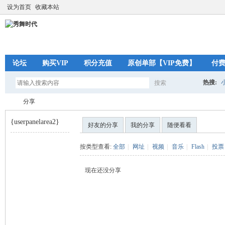
设为首页
收藏本站
论坛
购买VIP
积分充值
原创单部【VIP免费】
付
热搜:
搜索
搜
分享
{userpanelarea2}
好友的分享
我的分享
随便看看
索
秀
›
按类型查看:
全部
|
网址
|
视频
|
音乐
|
Flash
|
投票
现在还没分享