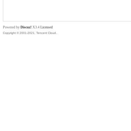
舞
Powered by
Discuz!
X3.4
Licensed
Copyright © 2001-2021, Tencent Cloud.
时
代