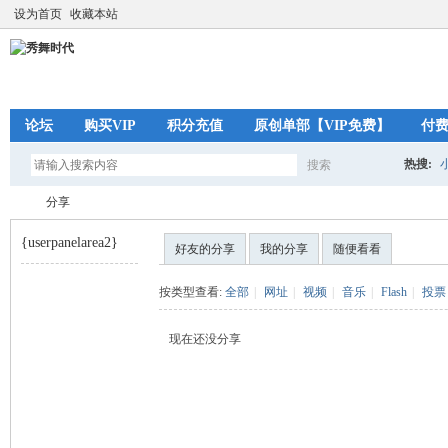
设为首页
收藏本站
论坛
购买VIP
积分充值
原创单部【VIP免费】
付
热搜:
搜索
搜
分享
{userpanelarea2}
好友的分享
我的分享
随便看看
索
秀
›
按类型查看:
全部
|
网址
|
视频
|
音乐
|
Flash
|
投票
现在还没分享