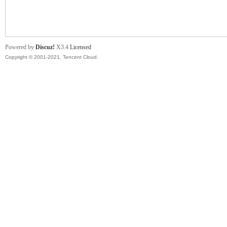
舞
Powered by
Discuz!
X3.4
Licensed
Copyright © 2001-2021, Tencent Cloud.
时
代