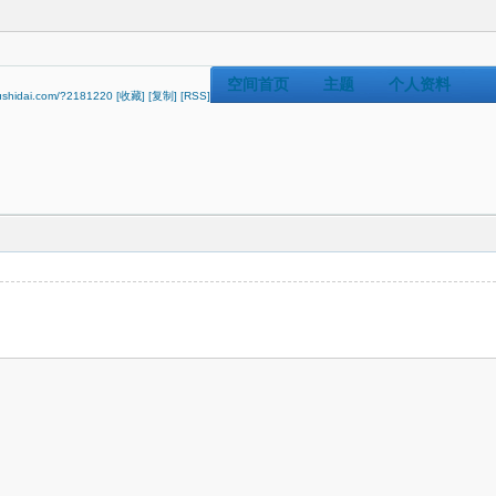
空间首页
主题
个人资料
wushidai.com/?2181220
[收藏]
[复制]
[RSS]