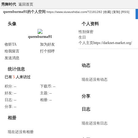
秀舞时代
返回首页
queenburma91的个人空间
https://www.xiuwushidai.com/?2181282
[收藏]
[复制]
[RSS]
头像
个人资料
性别
保密
queenburma91
生日
个人主页
https://darknet-market.org/
收听TA
加为好友
给我留言
打个招呼
发送消息
动态
统计信息
已有
5
人来访过
现在还没有动态
积分:
--
下载币:
--
好友:
--
主题:
--
分享
日志:
--
相册:
--
分享:
--
日志
相册
现在还没有日志
现在还没有相册