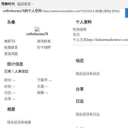
秀舞时代
返回首页
coffeeburma78的个人空间
https://www.xiuwushidai.com/?2181614
[收藏]
[复制]
[RSS]
头像
个人资料
性别
保密
coffeeburma78
生日
个人主页
https://darknetmarketnews.com
收听TA
加为好友
给我留言
打个招呼
发送消息
动态
统计信息
已有
5
人来访过
现在还没有动态
积分:
--
下载币:
--
好友:
--
主题:
--
分享
日志:
--
相册:
--
分享:
--
日志
相册
现在还没有日志
现在还没有相册