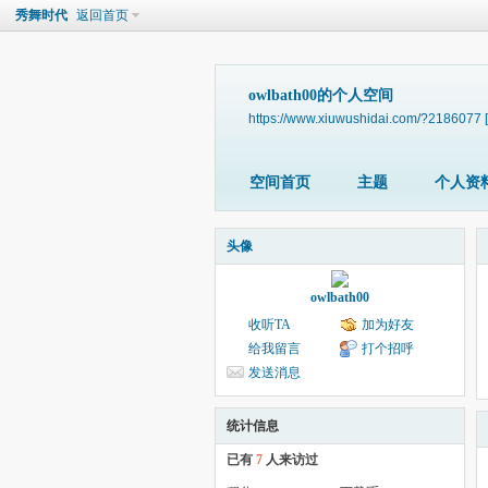
秀舞时代
返回首页
owlbath00的个人空间
https://www.xiuwushidai.com/?2186077
空间首页
主题
个人资
头像
owlbath00
收听TA
加为好友
给我留言
打个招呼
发送消息
统计信息
已有
7
人来访过