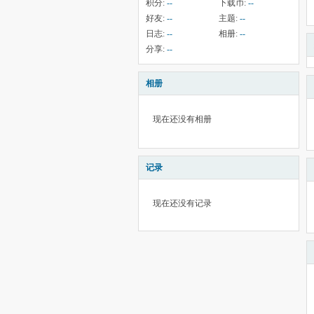
积分:
--
下载币:
--
好友:
--
主题:
--
日志:
--
相册:
--
分享:
--
相册
现在还没有相册
记录
现在还没有记录