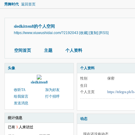
秀舞时代
返回首页
sledkitten8的个人空间
https://www.xiuwushidai.com/?2192043
[收藏]
[复制]
[RSS]
空间首页
主题
个人资料
头像
个人资料
性别
保密
sledkitten8
生日
收听TA
加为好友
个人主页
https://telegra.ph
给我留言
打个招呼
发送消息
统计信息
动态
已有
3
人来访过
现在还没有动态