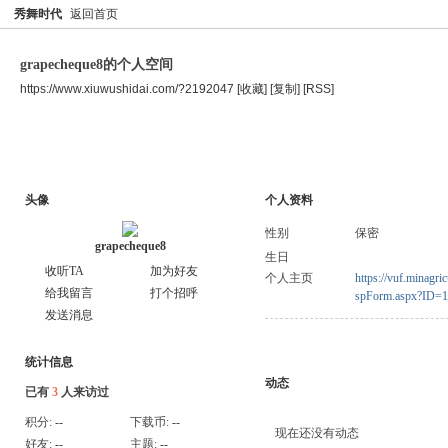
秀舞时代
返回首页
grapecheque8的个人空间
https://www.xiuwushidai.com/?2192047
[收藏]
[复制]
[RSS]
空间首页
主题
个人资料
头像
个人资料
性别
保密
grapecheque8
生日
收听TA
加为好友
个人主页
https://vuf.minagr
给我留言
打个招呼
spForm.aspx?ID=
发送消息
统计信息
动态
已有
3
人来访过
积分:
--
下载币:
--
现在还没有动态
好友:
--
主题:
--