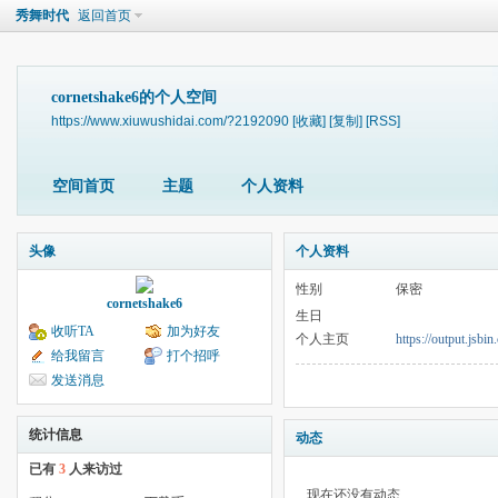
秀舞时代
返回首页
cornetshake6的个人空间
https://www.xiuwushidai.com/?2192090
[收藏]
[复制]
[RSS]
空间首页
主题
个人资料
头像
个人资料
性别
保密
cornetshake6
生日
收听TA
加为好友
个人主页
https://output.jsbi
给我留言
打个招呼
发送消息
统计信息
动态
已有
3
人来访过
现在还没有动态