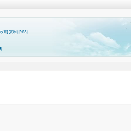
[收藏]
[复制]
[RSS]
料