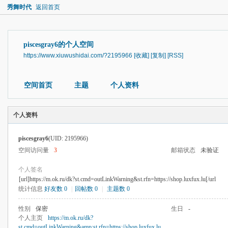
秀舞时代
返回首页
piscesgray6的个人空间
https://www.xiuwushidai.com/?2195966
[收藏]
[复制]
[RSS]
空间首页
主题
个人资料
个人资料
piscesgray6
(UID: 2195966)
空间访问量
3
邮箱状态
未验证
个人签名
[url]https://m.ok.ru/dk?st.cmd=outLinkWarning&st.rfn=https://shop.luxfux.lu[/url
统计信息
好友数 0
|
回帖数 0
|
主题数 0
性别
保密
生日
-
个人主页
https://m.ok.ru/dk?
st.cmd=outLinkWarning&amp;st.rfn=https://shop.luxfux.lu