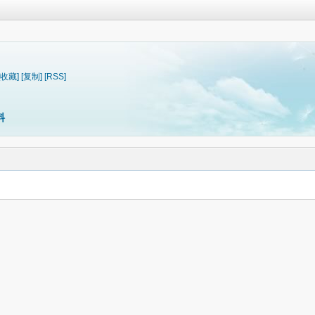
[收藏]
[复制]
[RSS]
料