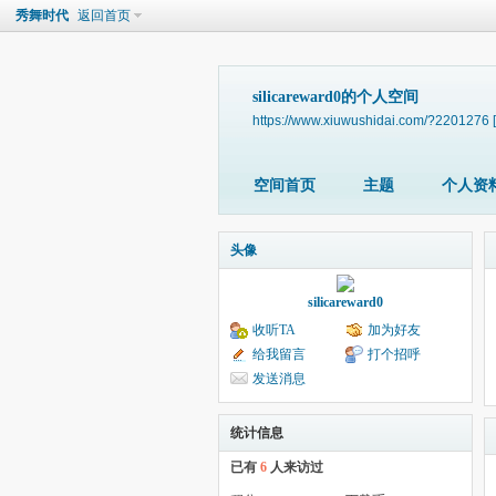
秀舞时代
返回首页
silicareward0的个人空间
https://www.xiuwushidai.com/?2201276
空间首页
主题
个人资
头像
silicareward0
收听TA
加为好友
给我留言
打个招呼
发送消息
统计信息
已有
6
人来访过