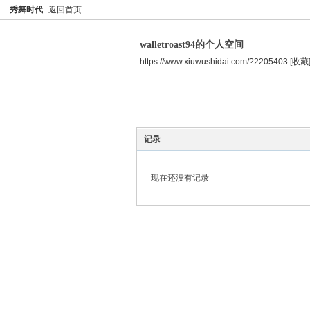
秀舞时代
返回首页
walletroast94的个人空间
https://www.xiuwushidai.com/?2205403
[收藏
空间首页
主题
个人资料
记录
现在还没有记录