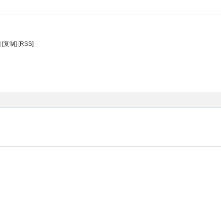
]
[复制]
[RSS]