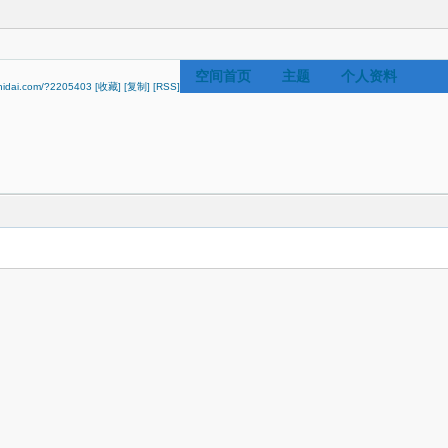
空间首页
主题
个人资料
shidai.com/?2205403
[收藏]
[复制]
[RSS]