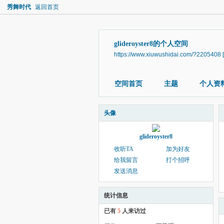
秀舞时代
返回首页
glideroyster8的个人空间
https://www.xiuwushidai.com/?2205408
空间首页
主题
个人资
头像
glideroyster8
收听TA
加为好友
给我留言
打个招呼
发送消息
统计信息
已有
5
人来访过