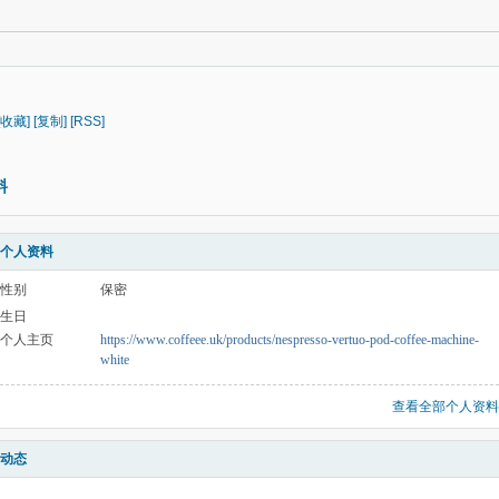
[收藏]
[复制]
[RSS]
料
个人资料
性别
保密
生日
个人主页
https://www.coffeee.uk/products/nespresso-vertuo-pod-coffee-machine-
white
查看全部个人资料
动态