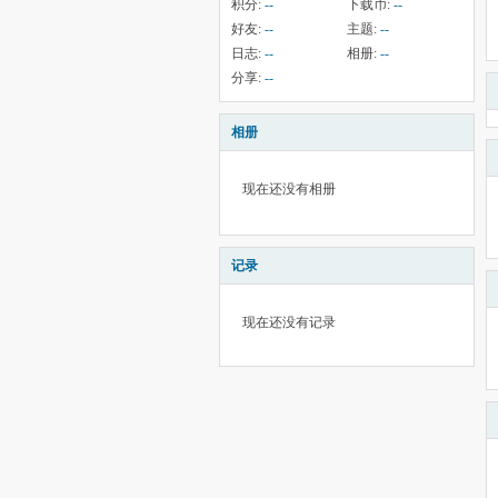
积分:
--
下载币:
--
好友:
--
主题:
--
日志:
--
相册:
--
分享:
--
相册
现在还没有相册
记录
现在还没有记录