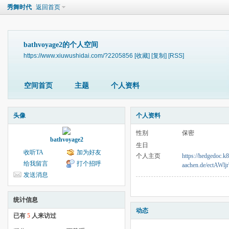
秀舞时代
返回首页
bathvoyage2的个人空间
https://www.xiuwushidai.com/?2205856
[收藏]
[复制]
[RSS]
空间首页
主题
个人资料
头像
个人资料
性别
保密
bathvoyage2
生日
收听TA
加为好友
个人主页
https://hedgedoc.k
给我留言
打个招呼
aachen.de/ectAW
发送消息
统计信息
动态
已有
5
人来访过