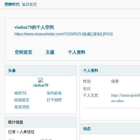
秀舞时代
返回首页
visebat79的个人空间
https://www.xiuwushidai.com/?2208525
[收藏]
[复制]
[RSS]
空间首页
主题
个人资料
头像
个人资料
性别
保密
visebat79
生日
收听TA
加为好友
个人主页
https://maracapolo8
给我留言
打个招呼
no-other
发送消息
统计信息
动态
已有
4
人来访过