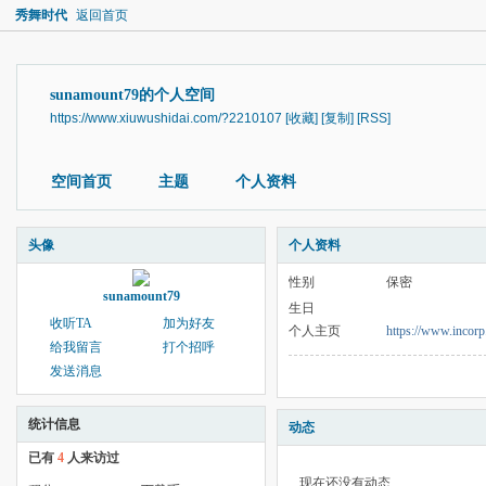
秀舞时代
返回首页
sunamount79的个人空间
https://www.xiuwushidai.com/?2210107
[收藏]
[复制]
[RSS]
空间首页
主题
个人资料
头像
个人资料
性别
保密
sunamount79
生日
收听TA
加为好友
个人主页
https://www.incorp
给我留言
打个招呼
发送消息
统计信息
动态
已有
4
人来访过
现在还没有动态