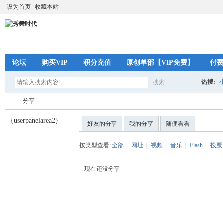
设为首页
收藏本站
论坛
购买VIP
积分充值
原创单部【VIP免费】
付
热搜:
搜索
搜
分享
{userpanelarea2}
好友的分享
我的分享
随便看看
索
秀
›
按类型查看:
全部
|
网址
|
视频
|
音乐
|
Flash
|
投票
现在还没分享