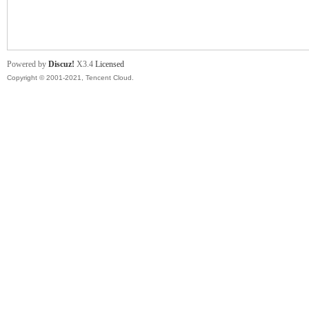
舞
Powered by
Discuz!
X3.4
Licensed
Copyright © 2001-2021, Tencent Cloud.
时
代