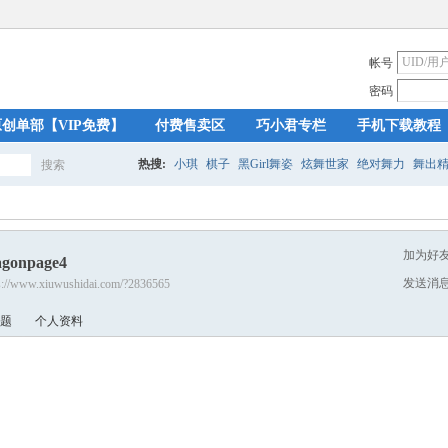
帐号
密码
原创单部【VIP免费】
付费售卖区
巧小君专栏
手机下载教程
热搜:
小琪
棋子
黑Girl舞姿
炫舞世家
绝对舞力
舞出
搜索
搜
加为好
agonpage4
索
发送消
s://www.xiuwushidai.com/?2836565
题
个人资料