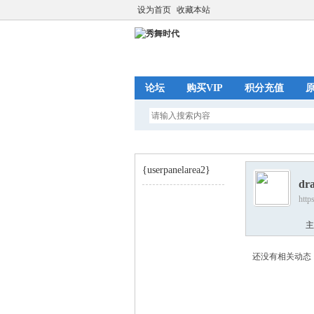
设为首页
收藏本站
论坛
购买VIP
积分充值
{userpanelarea2}
dr
http
秀
›
主
还没有相关动态