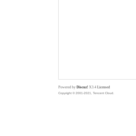
舞
时
Powered by
Discuz!
X3.4
Licensed
Copyright © 2001-2021, Tencent Cloud.
代