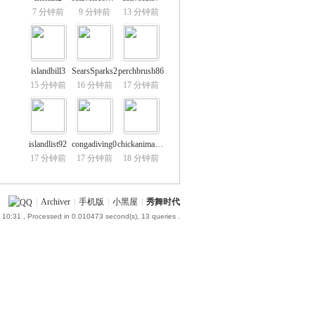
7 分钟前
9 分钟前
13 分钟前
islandbill3
SearsSparks2
perchbrush86
15 分钟前
16 分钟前
17 分钟前
islandlist92
congadiving0
chickanimal64
17 分钟前
17 分钟前
18 分钟前
|
Archiver
|
手机版
|
小黑屋
|
秀舞时代
 10:31
, Processed in 0.010473 second(s), 13 queries .