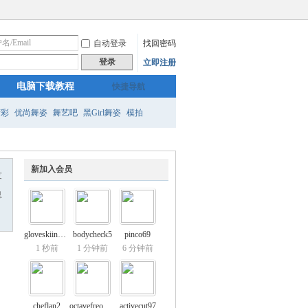
自动登录
找回密码
登录
立即注册
电脑下载教程
快捷导航
精彩
优尚舞姿
舞艺吧
黑Girl舞姿
模拍
新加入会员
友
息
gloveskiing64
bodycheck5
pinco69
1 秒前
1 分钟前
6 分钟前
cheflan2
octavefreon66
activecut97