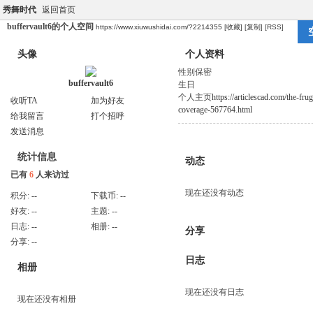
秀舞时代
返回首页
buffervault6的个人空间
https://www.xiuwushidai.com/?2214355
[收藏]
[复制]
[RSS]
头像
个人资料
性别
保密
buffervault6
生日
个人主页
https://articlescad.com/the-fr
收听TA
加为好友
coverage-567764.html
给我留言
打个招呼
发送消息
统计信息
动态
已有
6
人来访过
现在还没有动态
积分:
--
下载币:
--
好友:
--
主题:
--
日志:
--
相册:
--
分享
分享:
--
日志
相册
现在还没有日志
现在还没有相册