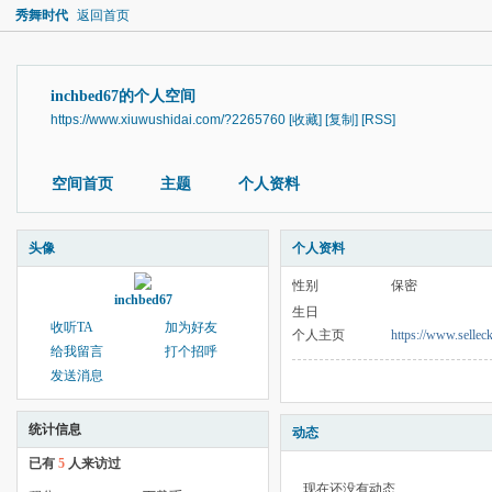
秀舞时代
返回首页
inchbed67的个人空间
https://www.xiuwushidai.com/?2265760
[收藏]
[复制]
[RSS]
空间首页
主题
个人资料
头像
个人资料
性别
保密
inchbed67
生日
收听TA
加为好友
个人主页
https://www.selle
给我留言
打个招呼
发送消息
统计信息
动态
已有
5
人来访过
现在还没有动态