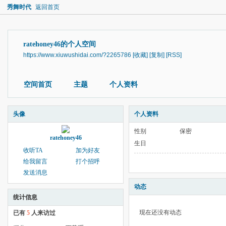
秀舞时代
返回首页
ratehoney46的个人空间
https://www.xiuwushidai.com/?2265786
[收藏]
[复制]
[RSS]
空间首页
主题
个人资料
头像
个人资料
性别
保密
ratehoney46
生日
收听TA
加为好友
给我留言
打个招呼
发送消息
动态
统计信息
现在还没有动态
已有
5
人来访过