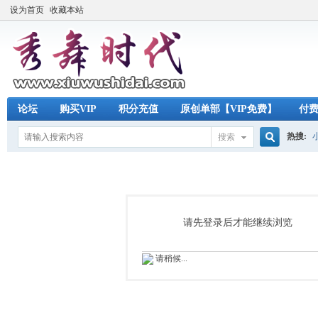
设为首页
收藏本站
论坛
购买VIP
积分充值
原创单部【VIP免费】
付
热搜:
搜索
搜
索
请先登录后才能继续浏览
请稍候...