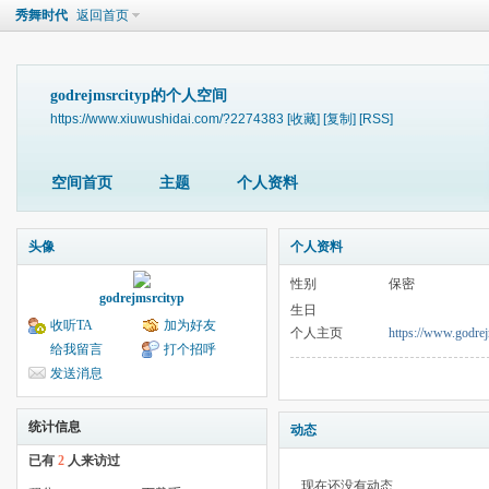
秀舞时代
返回首页
godrejmsrcityp的个人空间
https://www.xiuwushidai.com/?2274383
[收藏]
[复制]
[RSS]
空间首页
主题
个人资料
头像
个人资料
性别
保密
godrejmsrcityp
生日
收听TA
加为好友
个人主页
https://www.godrejm
给我留言
打个招呼
发送消息
统计信息
动态
已有
2
人来访过
现在还没有动态