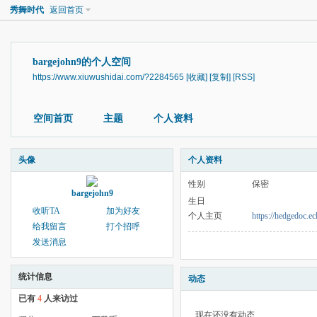
秀舞时代
返回首页
bargejohn9的个人空间
https://www.xiuwushidai.com/?2284565
[收藏]
[复制]
[RSS]
空间首页
主题
个人资料
头像
个人资料
性别
保密
bargejohn9
生日
收听TA
加为好友
个人主页
https://hedgedoc
给我留言
打个招呼
发送消息
统计信息
动态
已有
4
人来访过
现在还没有动态