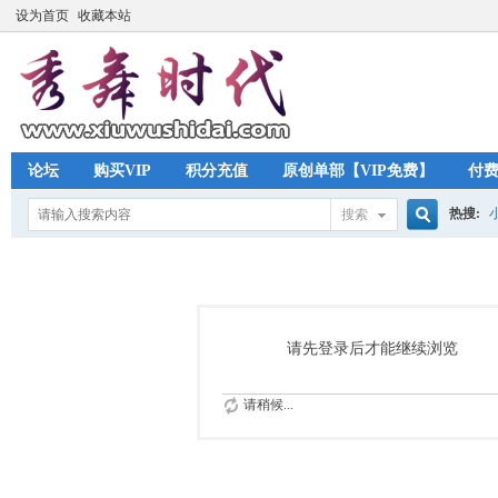
设为首页
收藏本站
论坛
购买VIP
积分充值
原创单部【VIP免费】
付
热搜:
搜索
搜
索
请先登录后才能继续浏览
请稍候...