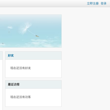
立即注册
登录
好友
现在还没有好友
最近访客
现在还没有访客