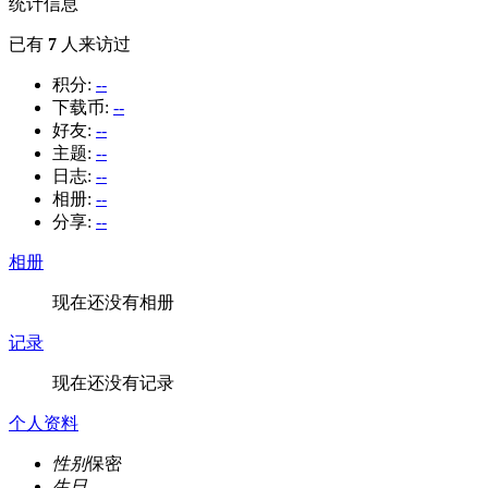
统计信息
已有
7
人来访过
积分:
--
下载币:
--
好友:
--
主题:
--
日志:
--
相册:
--
分享:
--
相册
现在还没有相册
记录
现在还没有记录
个人资料
性别
保密
生日