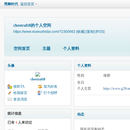
秀舞时代
返回首页
chestraft8的个人空间
https://www.xiuwushidai.com/?2300662
[收藏]
[复制]
[RSS]
空间首页
主题
个人资料
头像
个人资料
性别
保密
chestraft8
生日
收听TA
加为好友
个人主页
https://www.g28car
给我留言
打个招呼
发送消息
统计信息
动态
已有
4
人来访过
现在还没有动态