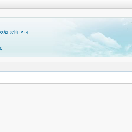
[收藏]
[复制]
[RSS]
料