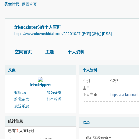
秀舞时代
返回首页
friendzipper6的个人空间
https://www.xiuwushidai.com/?2301937
[收藏]
[复制]
[RSS]
空间首页
主题
个人资料
头像
个人资料
性别
保密
friendzipper6
生日
收听TA
加为好友
个人主页
https://darknetmark
给我留言
打个招呼
发送消息
统计信息
动态
已有
7
人来访过
现在还没有动态