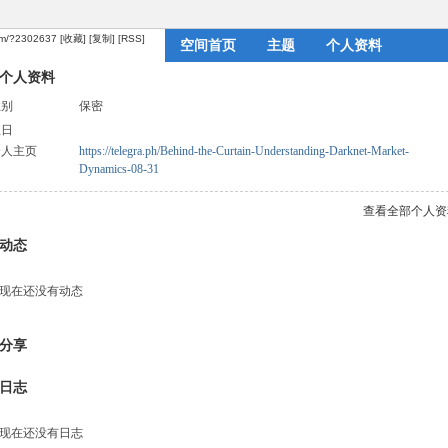
com/?2302637
[收藏]
[复制]
[RSS]
空间首页
主题
个人资料
个人资料
性别
保密
生日
个人主页
https://telegra.ph/Behind-the-Curtain-Understanding-Darknet-Market-
Dynamics-08-31
查看全部个人资
动态
现在还没有动态
分享
日志
现在还没有日志