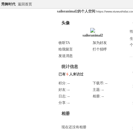
秀舞时代
返回首页
sailoranimal2的个人空间
https://www.xiuwushidai.
头像
sailoranimal2
收听TA
加为好友
给我留言
打个招呼
发送消息
统计信息
已有
6
人来访过
积分:
--
下载币:
--
好友:
--
主题:
--
日志:
--
相册:
--
分享:
--
相册
现在还没有相册