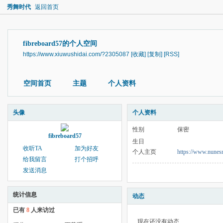
秀舞时代
返回首页
fibreboard57的个人空间
https://www.xiuwushidai.com/?2305087
[收藏]
[复制]
[RSS]
空间首页
主题
个人资料
头像
个人资料
性别
保密
fibreboard57
生日
收听TA
加为好友
个人主页
https://www.nunesm
给我留言
打个招呼
发送消息
统计信息
动态
已有
8
人来访过
现在还没有动态