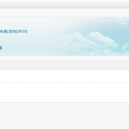
[收藏]
[复制]
[RSS]
料