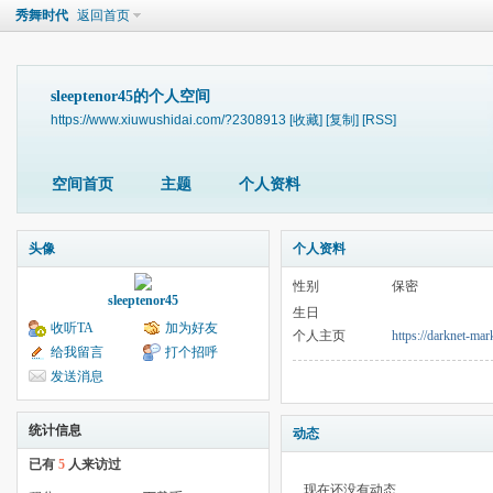
秀舞时代
返回首页
sleeptenor45的个人空间
https://www.xiuwushidai.com/?2308913
[收藏]
[复制]
[RSS]
空间首页
主题
个人资料
头像
个人资料
性别
保密
sleeptenor45
生日
收听TA
加为好友
个人主页
https://darknet-mar
给我留言
打个招呼
发送消息
统计信息
动态
已有
5
人来访过
现在还没有动态