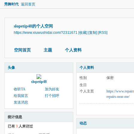
秀舞时代
返回首页
slopetip48的个人空间
https://www.xiuwushidai.com/?2311671
[收藏]
[复制]
[RSS]
空间首页
主题
个人资料
头像
个人资料
性别
保密
slopetip48
生日
收听TA
加为好友
个人主页
https://www.repai
给我留言
打个招呼
repairs-near-me/
发送消息
统计信息
动态
已有
3
人来访过