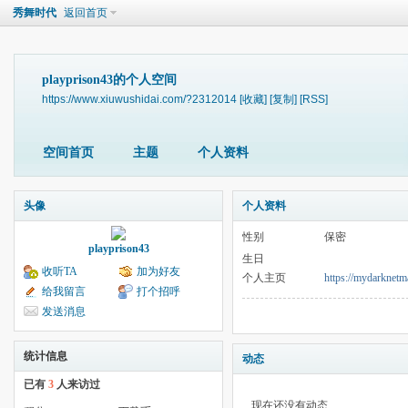
秀舞时代
返回首页
playprison43的个人空间
https://www.xiuwushidai.com/?2312014
[收藏]
[复制]
[RSS]
空间首页
主题
个人资料
头像
个人资料
性别
保密
playprison43
生日
收听TA
加为好友
个人主页
https://mydarknetm
给我留言
打个招呼
发送消息
统计信息
动态
已有
3
人来访过
现在还没有动态