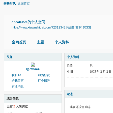
秀舞时代
返回首页
qpcottawa的个人空间
https://www.xiuwushidai.com/?2312342
[收藏]
[复制]
[RSS]
空间首页
主题
个人资料
头像
个人资料
性别
男
qpcottawa
生日
1995 年 2 月 2 日
收听TA
加为好友
给我留言
打个招呼
发送消息
动态
统计信息
已有
2
人来访过
现在还没有动态