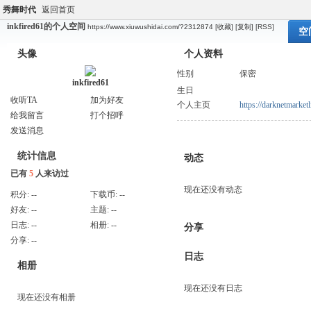
秀舞时代
返回首页
inkfired61的个人空间
https://www.xiuwushidai.com/?2312874
[收藏]
[复制]
[RSS]
空
头像
个人资料
性别
保密
inkfired61
生日
收听TA
加为好友
个人主页
https://darknetmarketl
给我留言
打个招呼
发送消息
统计信息
动态
已有
5
人来访过
现在还没有动态
积分:
--
下载币:
--
好友:
--
主题:
--
日志:
--
相册:
--
分享
分享:
--
日志
相册
现在还没有日志
现在还没有相册