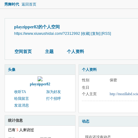
秀舞时代
返回首页
playzipper82的个人空间
https://www.xiuwushidai.com/?2312992
[收藏]
[复制]
[RSS]
空间首页
主题
个人资料
头像
个人资料
性别
保密
playzipper82
生日
收听TA
加为好友
个人主页
http://mozillabd.sc
给我留言
打个招呼
发送消息
统计信息
动态
已有
5
人来访过
现在还没有动态