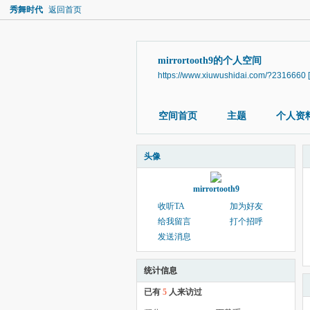
秀舞时代
返回首页
mirrortooth9的个人空间
https://www.xiuwushidai.com/?2316660
空间首页
主题
个人资
头像
mirrortooth9
收听TA
加为好友
给我留言
打个招呼
发送消息
统计信息
已有
5
人来访过