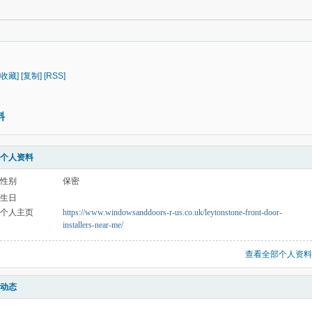
[收藏]
[复制]
[RSS]
料
个人资料
性别
保密
生日
个人主页
https://www.windowsanddoors-r-us.co.uk/leytonstone-front-door-
installers-near-me/
查看全部个人资料
动态