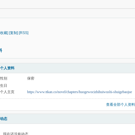
[收藏]
[复制]
[RSS]
料
个人资料
性别
保密
生日
个人主页
https://www.ttkan.co/novel/chapters/huogewocizhihuiwushi-shuigebaojue
查看全部个人资料
动态
现在还没有动态