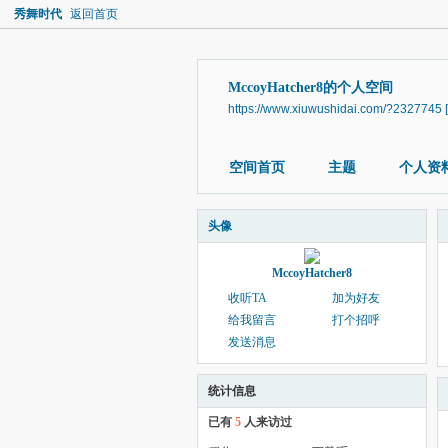
秀舞时代
返回首页
MccoyHatcher8的个人空间
https://www.xiuwushidai.com/?2327745
空间首页
主题
个人资
头像
MccoyHatcher8
收听TA
加为好友
给我留言
打个招呼
发送消息
统计信息
已有
5
人来访过