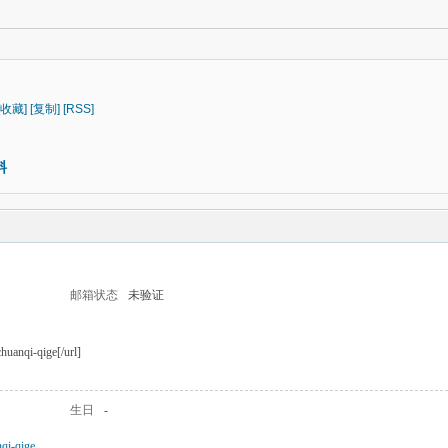
[收藏]
[复制]
[RSS]
料
邮箱状态
未验证
chuanqi-qige[/url]
生日
-
nqi-qige