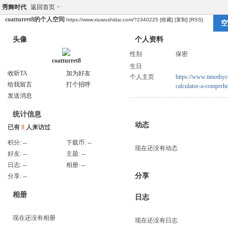
秀舞时代
返回首页
coatturret8的个人空间
https://www.xiuwushidai.com/?2340225
[收藏]
[复制]
[RSS]
空
头像
个人资料
性别
保密
coatturret8
生日
收听TA
加为好友
个人主页
https://www.timothyco
给我留言
打个招呼
calculator-a-compreh
发送消息
统计信息
动态
已有
8
人来访过
积分:
--
下载币:
--
现在还没有动态
好友:
--
主题:
--
日志:
--
相册:
--
分享
分享:
--
相册
日志
现在还没有相册
现在还没有日志