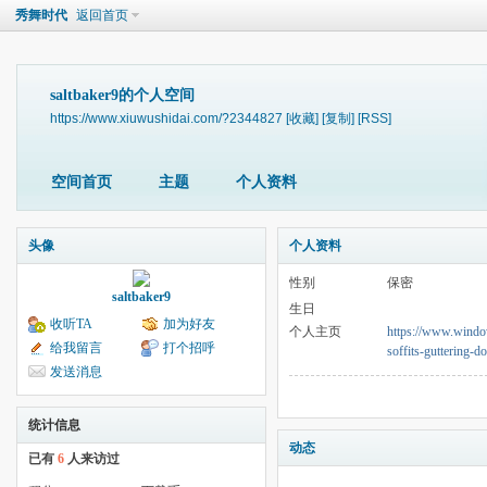
秀舞时代
返回首页
saltbaker9的个人空间
https://www.xiuwushidai.com/?2344827
[收藏]
[复制]
[RSS]
空间首页
主题
个人资料
头像
个人资料
性别
保密
saltbaker9
生日
收听TA
加为好友
个人主页
https://www.window
给我留言
打个招呼
soffits-guttering-d
发送消息
统计信息
动态
已有
6
人来访过