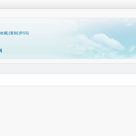
[收藏]
[复制]
[RSS]
料