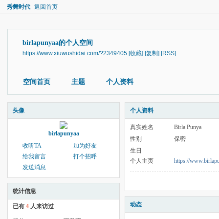
秀舞时代
返回首页
birlapunyaa的个人空间
https://www.xiuwushidai.com/?2349405
[收藏]
[复制]
[RSS]
空间首页
主题
个人资料
头像
个人资料
真实姓名
Birla Punya
birlapunyaa
性别
保密
收听TA
加为好友
生日
给我留言
打个招呼
个人主页
https://www.birlap
发送消息
统计信息
动态
已有
4
人来访过