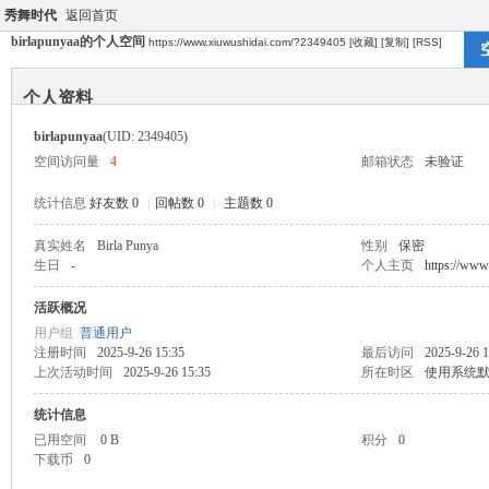
秀舞时代
返回首页
birlapunyaa的个人空间
https://www.xiuwushidai.com/?2349405
[收藏]
[复制]
[RSS]
个人资料
birlapunyaa
(UID: 2349405)
空间访问量
4
邮箱状态
未验证
统计信息
好友数 0
|
回帖数 0
|
主题数 0
真实姓名
Birla Punya
性别
保密
生日
-
个人主页
https://www.
活跃概况
用户组
普通用户
注册时间
2025-9-26 15:35
最后访问
2025-9-26 1
上次活动时间
2025-9-26 15:35
所在时区
使用系统
统计信息
已用空间
0 B
积分
0
下载币
0